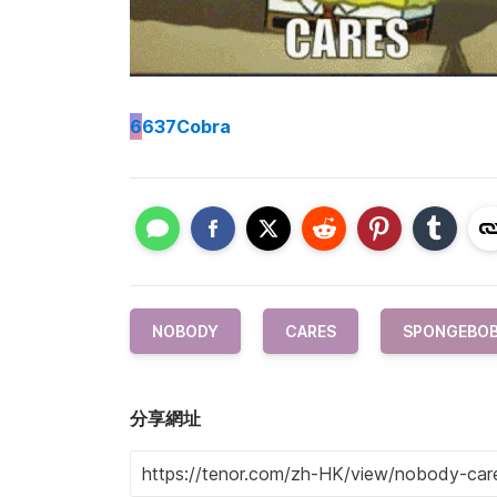
6
637Cobra
NOBODY
CARES
SPONGEBO
分享網址