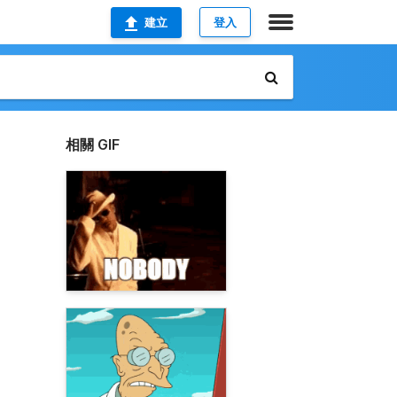
建立
登入
相關 GIF