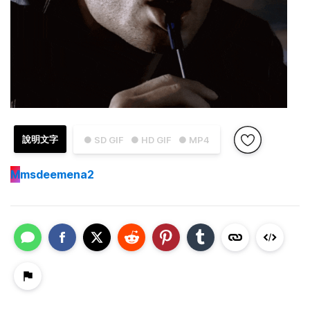
說明文字
● SD GIF
● HD GIF
● MP4
M
msdeemena2