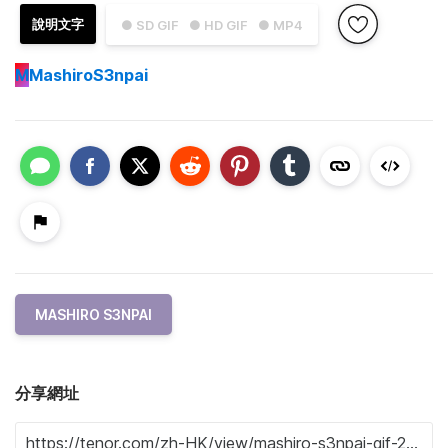
說明文字
● SD GIF
● HD GIF
● MP4
M
MashiroS3npai
MASHIRO S3NPAI
分享網址