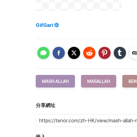
GifGari
MASH ALLAH
MASALLAH
BEN
分享網址
嵌入