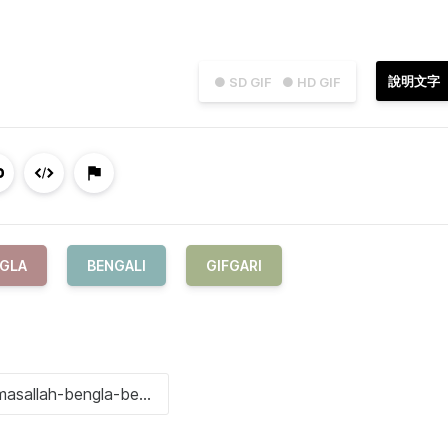
說明文字
● SD GIF
● HD GIF
GLA
BENGALI
GIFGARI