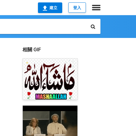
建立
登入
相關 GIF