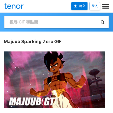
建立
登入
Majuub Sparking Zero GIF