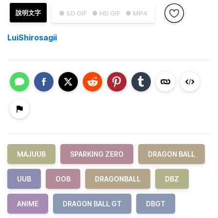
說明文字
● SD GIF
● HD GIF
● MP4
LuiShirosagii
MAJUUB
SPARKING ZERO
DRAGON BALL
UUB
OOB
DRAGONBALL
DBZ
ANIME
DRAGON BALL GT
DBGT