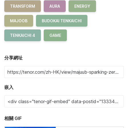
TRANSFORM
AURA
ENERGY
MAJOOB
BUDOKAI TENKAICHI
TENKAICHI 4
GAME
分享網址
嵌入
相關 GIF