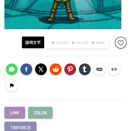
說明文字
● SD GIF
● HD GIF
● MP4
LINK
ZELDA
TRIFORCE