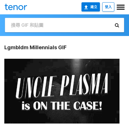
建立
登入
Lgmbldm Millennials GIF