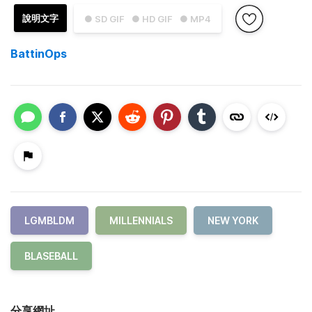
說明文字
● SD GIF
● HD GIF
● MP4
BattinOps
LGMBLDM
MILLENNIALS
NEW YORK
BLASEBALL
分享網址