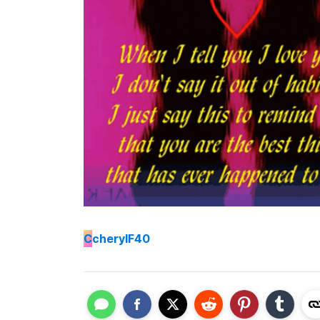
C
cherylF40