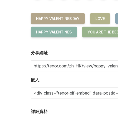
HAPPY VALENTINES DAY
LOVE
HAPPY VALENTINES
YOU ARE THE BE
分享網址
嵌入
詳細資料