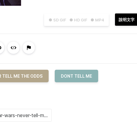
說明文字
● SD GIF
● HD GIF
● MP4
 TELL ME THE ODDS
DONT TELL ME