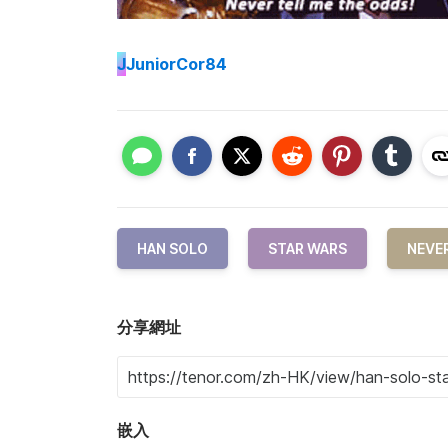
J
JuniorCor84
HAN SOLO
STAR WARS
NEVER
分享網址
嵌入