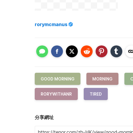
rorymcmanus
GOOD MORNING
MORNING
C
RORYWITHANR
TIRED
分享網址