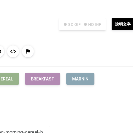
說明文字
● SD GIF
● HD GIF
EREAL
BREAKFAST
MARNIN