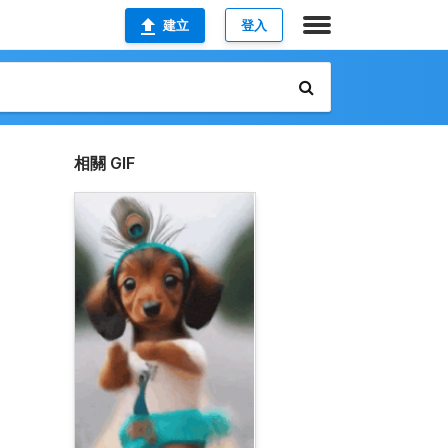
建立
登入
相關 GIF