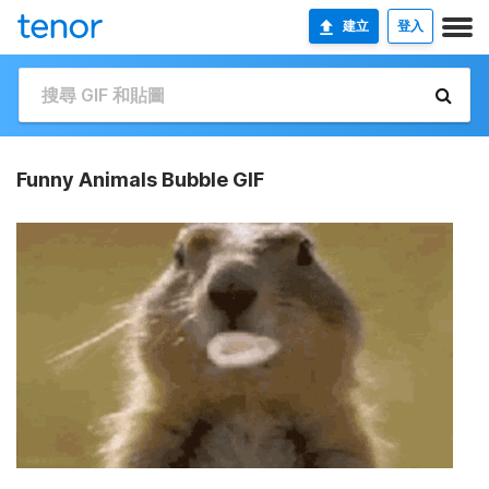
建立
登入
Funny Animals Bubble GIF