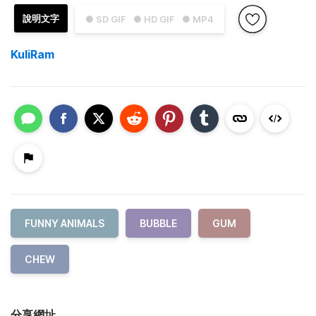
說明文字
● SD GIF
● HD GIF
● MP4
KuliRam
FUNNY ANIMALS
BUBBLE
GUM
CHEW
分享網址