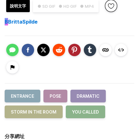
說明文字
● SD GIF
● HD GIF
● MP4
B
BrittaSpilde
ENTRANCE
POSE
DRAMATIC
STORM IN THE ROOM
YOU CALLED
分享網址