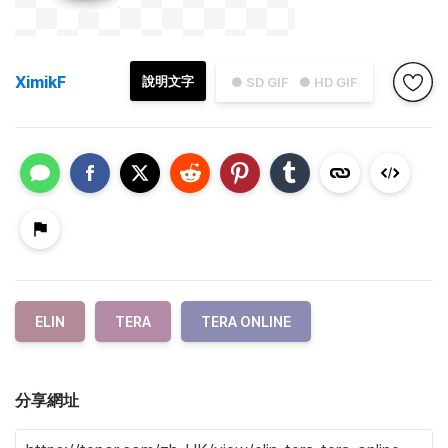
XimikF
說明文字
● SD GIF
● HD GIF
ELIN
TERA
TERA ONLINE
分享網址