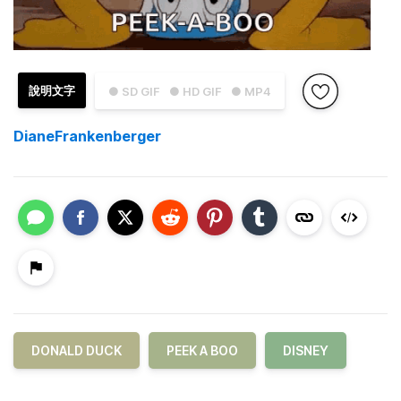
說明文字
● SD GIF
● HD GIF
● MP4
DianeFrankenberger
DONALD DUCK
PEEK A BOO
DISNEY