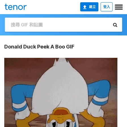
建立
登入
Donald Duck Peek A Boo GIF