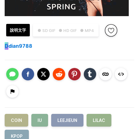
說明文字
● SD GIF
● HD GIF
● MP4
D
dian9788
COIN
IU
LEEJIEUN
LILAC
KPOP