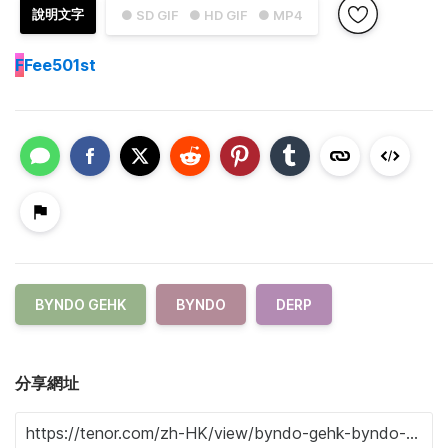
說明文字
● SD GIF
● HD GIF
● MP4
F
Fee501st
BYNDO GEHK
BYNDO
DERP
分享網址