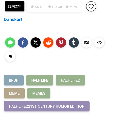
說明文字
● SD GIF
● HD GIF
● MP4
Danskart
BRUH
HALF LIFE
HALF LIFE2
MEME
MEMES
HALF LIFE221ST CENTURY HUMOR EDITION