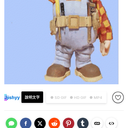
J
jishyy
說明文字
● SD GIF
● HD GIF
● MP4