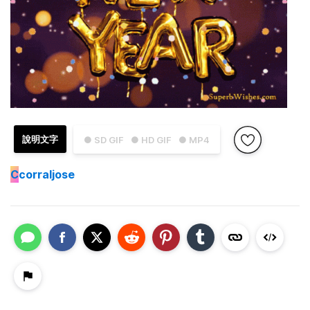
說明文字
● SD GIF
● HD GIF
● MP4
C
corraljose