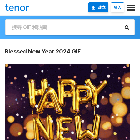
建立
登入
Blessed New Year 2024 GIF