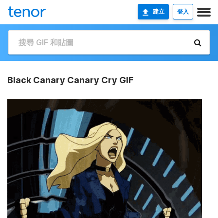
建立
登入
Black Canary Canary Cry GIF