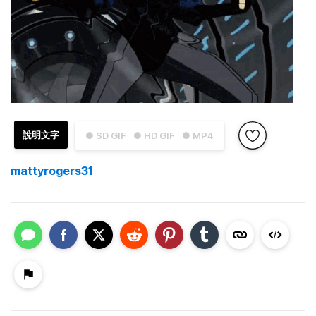
說明文字
● SD GIF
● HD GIF
● MP4
mattyrogers31