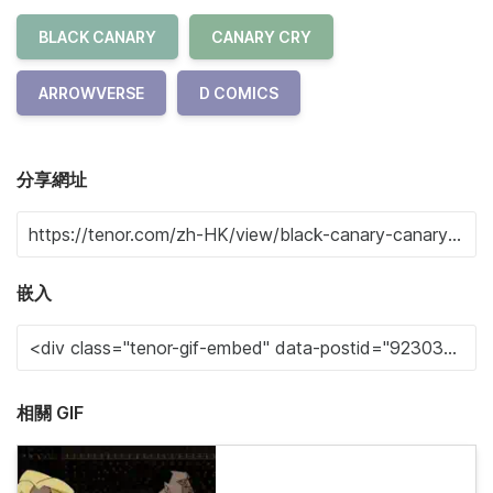
BLACK CANARY
CANARY CRY
ARROWVERSE
D COMICS
分享網址
嵌入
相關 GIF