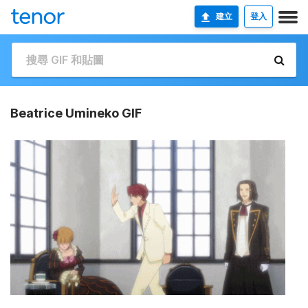
建立
登入
Beatrice Umineko GIF