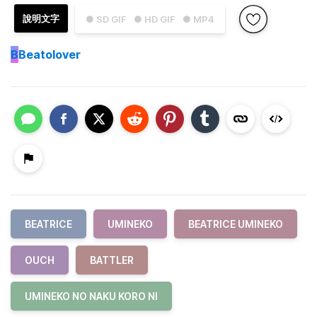
說明文字
● SD GIF
● HD GIF
● MP4
B
Beatolover
BEATRICE
UMINEKO
BEATRICE UMINEKO
OUCH
BATTLER
UMINEKO NO NAKU KORO NI