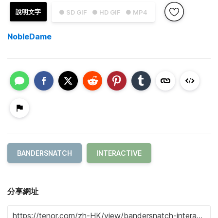
說明文字
● SD GIF
● HD GIF
● MP4
NobleDame
BANDERSNATCH
INTERACTIVE
分享網址