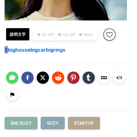
說明文字
● SD GIF
● HD GIF
● MP4
B
bighousebigcarbigrings
BAE SUZY
SUZY
STARTUP