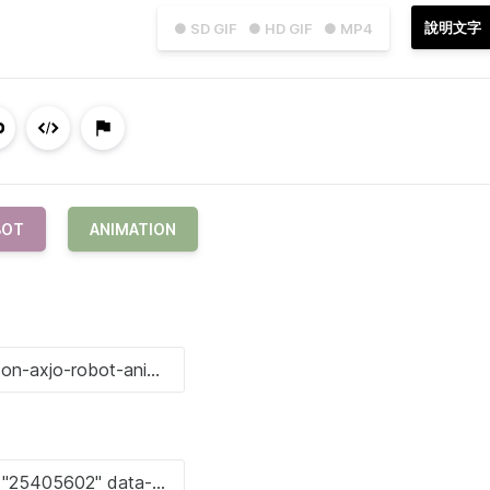
說明文字
● SD GIF
● HD GIF
● MP4
BOT
ANIMATION