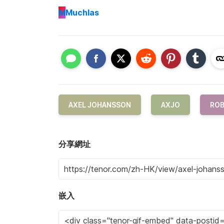
M
Muchlas
AXEL JOHANSSON
AXJO
RO
分享網址
嵌入