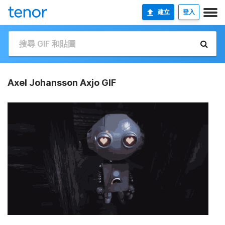
建立
登入
Axel Johansson Axjo GIF