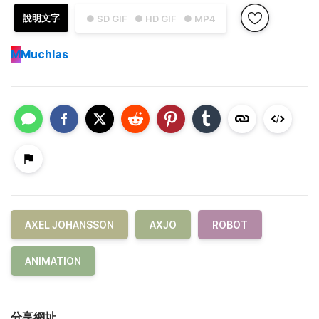
說明文字
● SD GIF
● HD GIF
● MP4
M
Muchlas
AXEL JOHANSSON
AXJO
ROBOT
ANIMATION
分享網址