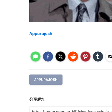
Appurajosh
APPURAJOSH
分享網址