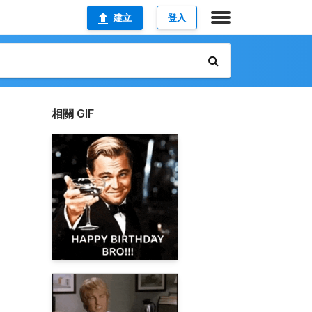
建立
登入
相關 GIF