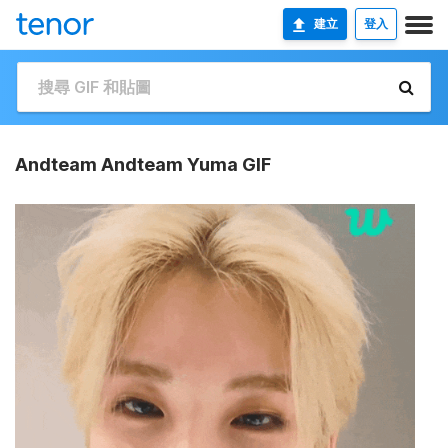
建立
登入
Andteam Andteam Yuma GIF