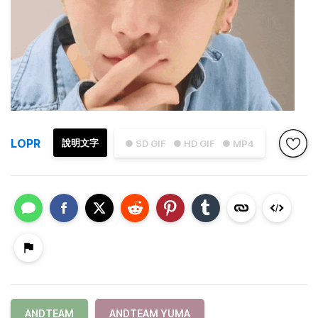
LOPR
說明文字
● SD GIF
● HD GIF
● MP4
ANDTEAM
ANDTEAM YUMA