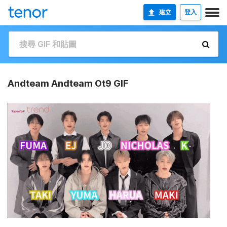
建立
登入
Andteam Andteam Ot9 GIF