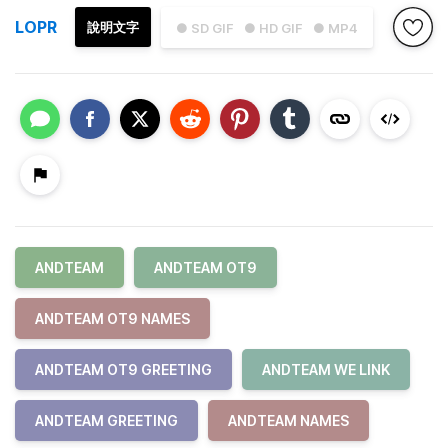
LOPR
說明文字
● SD GIF
● HD GIF
● MP4
ANDTEAM
ANDTEAM OT9
ANDTEAM OT9 NAMES
ANDTEAM OT9 GREETING
ANDTEAM WE LINK
ANDTEAM GREETING
ANDTEAM NAMES