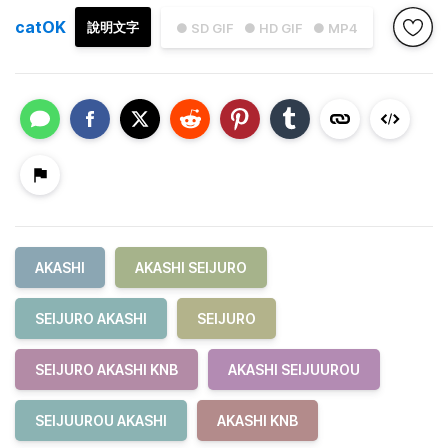
catOK
說明文字
● SD GIF
● HD GIF
● MP4
AKASHI
AKASHI SEIJURO
SEIJURO AKASHI
SEIJURO
SEIJURO AKASHI KNB
AKASHI SEIJUUROU
SEIJUUROU AKASHI
AKASHI KNB