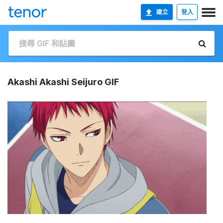
建立
登入
Akashi Akashi Seijuro GIF