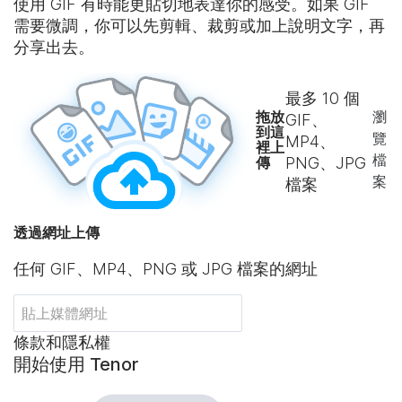
使用 GIF 有時能更貼切地表達你的感受。如果 GIF
需要微調，你可以先剪輯、裁剪或加上說明文字，再
分享出去。
最多
10
個
拖放
瀏
GIF、
到這
覽
MP4、
裡上
檔
傳
PNG、JPG
案
檔案
透過網址上傳
任何 GIF、MP4、PNG 或 JPG 檔案的網址
條款和隱私權
開始使用 Tenor