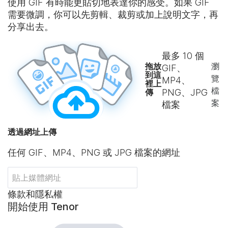
使用 GIF 有時能更貼切地表達你的感受。如果 GIF
需要微調，你可以先剪輯、裁剪或加上說明文字，再
分享出去。
最多
10
個
拖放
瀏
GIF、
到這
覽
MP4、
裡上
檔
傳
PNG、JPG
案
檔案
透過網址上傳
任何 GIF、MP4、PNG 或 JPG 檔案的網址
條款和隱私權
開始使用 Tenor