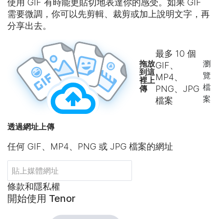
使用 GIF 有時能更貼切地表達你的感受。如果 GIF
需要微調，你可以先剪輯、裁剪或加上說明文字，再
分享出去。
最多
10
個
拖放
瀏
GIF、
到這
覽
MP4、
裡上
檔
傳
PNG、JPG
案
檔案
透過網址上傳
任何 GIF、MP4、PNG 或 JPG 檔案的網址
條款和隱私權
開始使用 Tenor