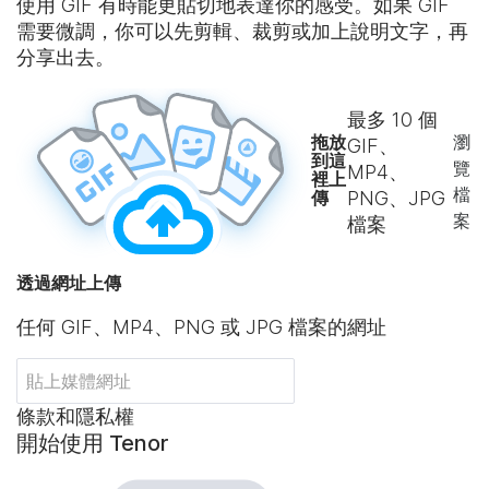
使用 GIF 有時能更貼切地表達你的感受。如果 GIF
需要微調，你可以先剪輯、裁剪或加上說明文字，再
分享出去。
最多
10
個
拖放
瀏
GIF、
到這
覽
MP4、
裡上
檔
傳
PNG、JPG
案
檔案
透過網址上傳
任何 GIF、MP4、PNG 或 JPG 檔案的網址
條款和隱私權
開始使用 Tenor