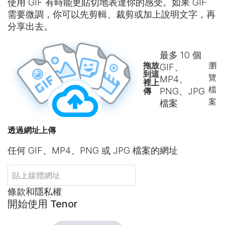
使用 GIF 有時能更貼切地表達你的感受。如果 GIF
需要微調，你可以先剪輯、裁剪或加上說明文字，再
分享出去。
最多
10
個
拖放
瀏
GIF、
到這
覽
MP4、
裡上
檔
傳
PNG、JPG
案
檔案
透過網址上傳
任何 GIF、MP4、PNG 或 JPG 檔案的網址
條款和隱私權
開始使用 Tenor