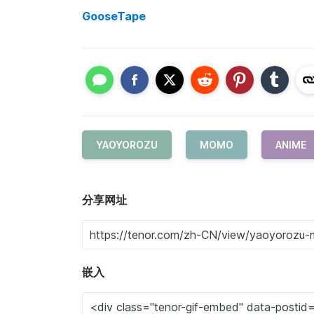
GooseTape
YAOYOROZU
MOMO
ANIME
分享网址
嵌入