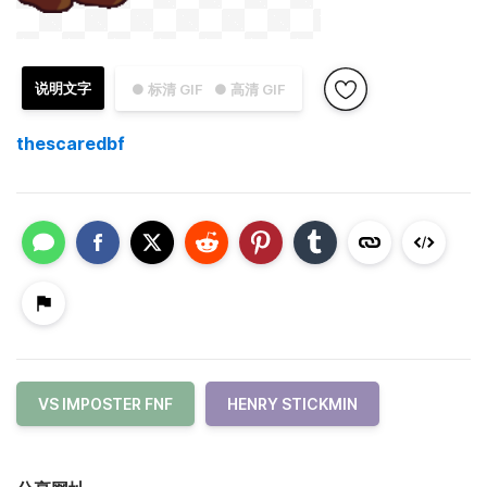
说明文字
● 标清 GIF
● 高清 GIF
thescaredbf
VS IMPOSTER FNF
HENRY STICKMIN