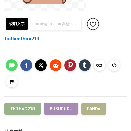
说明文字
● 标清 GIF
● 高清 GIF
tietkimthao219
TKTHAO219
BUBUDUDU
PANDA