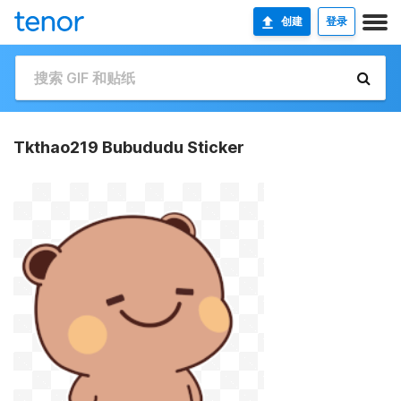
创建
登录
Tkthao219 Bubududu Sticker