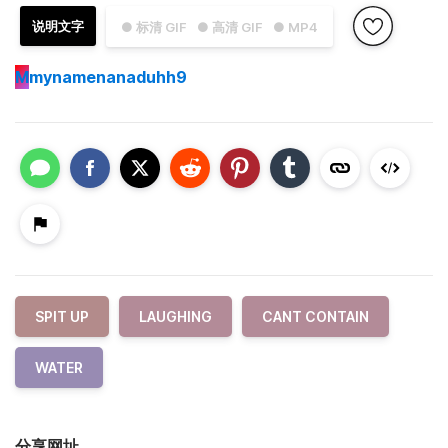
说明文字
● 标清 GIF
● 高清 GIF
● MP4
M
mynamenanaduhh9
SPIT UP
LAUGHING
CANT CONTAIN
WATER
分享网址