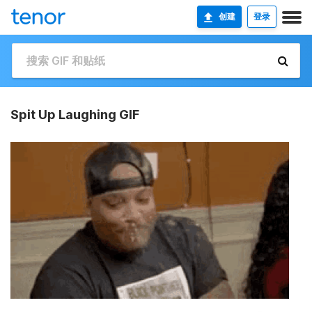
创建
登录
Spit Up Laughing GIF