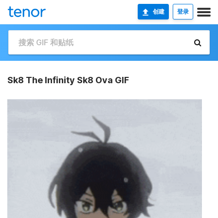
创建
登录
Sk8 The Infinity Sk8 Ova GIF