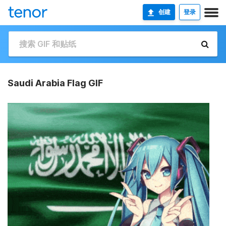
创建
登录
Saudi Arabia Flag GIF