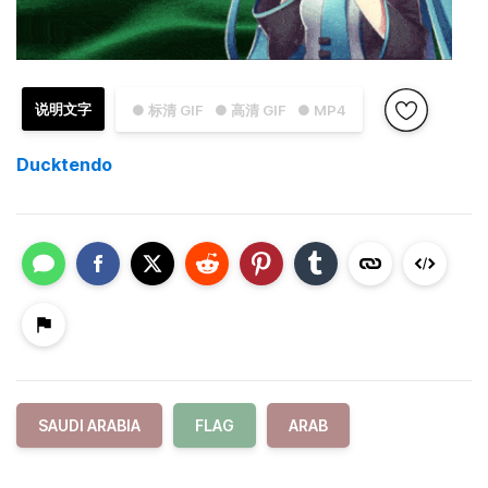
说明文字
● 标清 GIF
● 高清 GIF
● MP4
Ducktendo
SAUDI ARABIA
FLAG
ARAB