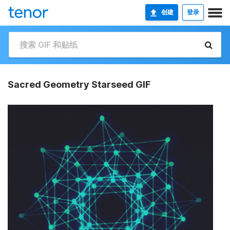
创建
登录
Sacred Geometry Starseed GIF