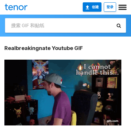
创建
登录
Realbreakingnate Youtube GIF