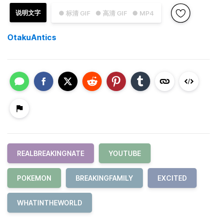
说明文字
● 标清 GIF
● 高清 GIF
● MP4
OtakuAntics
REALBREAKINGNATE
YOUTUBE
POKEMON
BREAKINGFAMILY
EXCITED
WHATINTHEWORLD