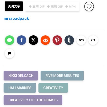
说明文字
● 标清 GIF
● 高清 GIF
● MP4
mrsroadpack
NIKKI DELOACH
FIVE MORE MINUTES
HALLMARKIES
CREATIVITY
CREATIVITY OFF THE CHARTS