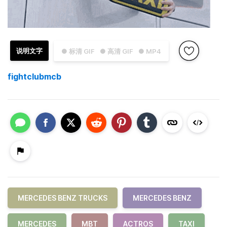
说明文字
● 标清 GIF
● 高清 GIF
● MP4
fightclubmcb
MERCEDES BENZ TRUCKS
MERCEDES BENZ
MERCEDES
MBT
ACTROS
TAXI