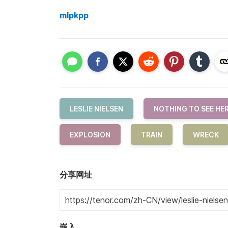
mlpkpp
LESLIE NIELSEN
NOTHING TO SEE HE
EXPLOSION
TRAIN
WRECK
分享网址
嵌入