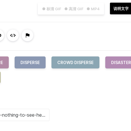
说明文字
● 标清 GIF
● 高清 GIF
● MP4
RE
DISPERSE
CROWD DISPERSE
DISASTER