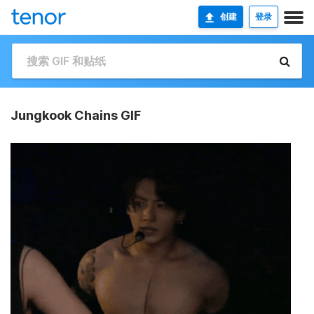
创建
登录
Jungkook Chains GIF