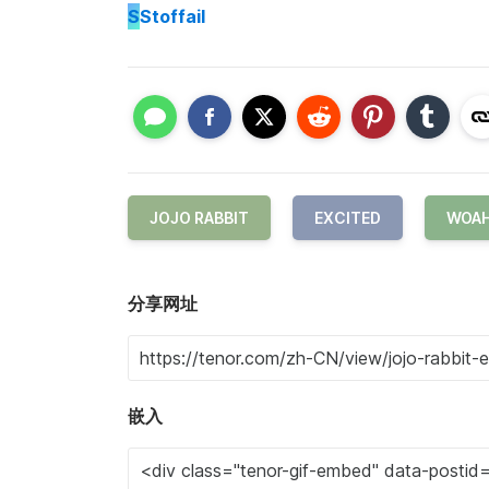
S
Stoffail
JOJO RABBIT
EXCITED
WOA
分享网址
嵌入