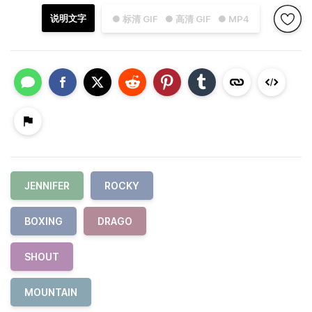
说明文字
● 标清 GIF
● 高清 GIF
● MP4
JENNIFER
ROCKY
BOXING
DRAGO
SHOUT
MOUNTAIN