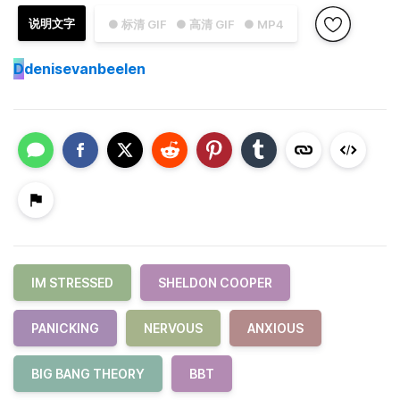
说明文字
● 标清 GIF
● 高清 GIF
● MP4
D
denisevanbeelen
IM STRESSED
SHELDON COOPER
PANICKING
NERVOUS
ANXIOUS
BIG BANG THEORY
BBT