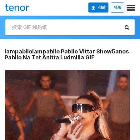
创建
登录
Iampablloiampabllo Pabllo Vittar Show5anos
Pabllo Na Tnt Anitta Ludmilla GIF